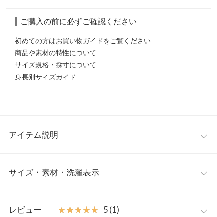
ご購入の前に必ずご確認ください
初めての方はお買い物ガイドをご覧ください
商品や素材の特性について
サイズ規格・採寸について
身長別サイズガイド
アイテム説明
スタイリングにプラスするだけでこなれたコーデが完成するニッ
サイズ・素材・洗濯表示
トベスト。もこもことしたループニットが大人可愛いニュアンス
を醸し出します。リブの切替が甘くなりすぎず、絶妙なアクセン
ト◎。
ワンサイズ
【素材・サイズ感】
レビュー
★★★★★
★★★★★
5 (1)