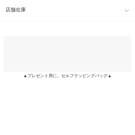
レビュー：8件
※キャンセル/変更不可
【A】横幅
33
店舗在庫
★★★★★
★★★★★
5
【A】マチ
10
カラー：ブラック
購入日：2023/01/05
※表示されている情報は、8/07 18:23 時点のものになります。
※在庫ありの表示でも売り切れ等の場合がございますので、詳し
【A】持ち手
35
通勤バッグ用に買いました。 外ポケットにスマホ入れたり、メモ
くはご利用店舗にお問い合わせください。
帳入れたりととても重宝しています。 サイズ感もちょうど良く、
【A】持ち手高さ
15
セールでとても安く買えたので満足です。
兵庫県
三宮店
【A】ポケット
3
店舗在庫
amちゃん |
身長：
156cm
~
160cm
| 体重：
46kg
~
50kg
| 足のサイズ：
23.0cm
~
23.5cm
【A】重さ（g）
140
▲プレゼント用に。セルフラッピングバッグ▲
姫路店
★★★★★
★★★★★
5
店舗在庫
【B】ショルダー
62〜111
カラー：ブラック
購入日：2023/02/16
大きさも軽さも軽くてちょうど良いです。 ポケットも多く重宝し
【B】横幅
3
ています。
身長別サイズガイド
サイズ規格・採寸について
ふさこ |
身長：
156cm
~
160cm
| 体重：
46kg
~
50kg
| 足のサイズ：
24.0cm
~
24.5cm
【A】バッグ【B】ショルダー