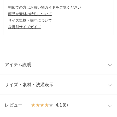
初めての方はお買い物ガイドをご覧ください
商品や素材の特性について
サイズ規格・採寸について
身長別サイズガイド
アイテム説明
外側にポケットが３つ付いた収納力に優れたトートバッグ。見た
サイズ・素材・洗濯表示
目以上に荷物が入るのでデイリー使いからキャンプなどアウトド
アシーンのサブバッグとしても活躍してくれます。
【素材・サイズ感】
ワンサイズ
軽くて丈夫な柔らかいキャンバス素材。口はチャック仕様で安心
レビュー
★★★★★
★★★★★
4.1 (8)
感があり、荷物の取り出しも楽ちんです。便利なショルダー付き
【A】高さ
18
です◎