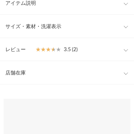
アイテム説明
お好みの着丈にハサミで裾を簡単にカットできるパンツの登場。
サイズ・素材・洗濯表示
シルエットを変えずにお好みの長さにセルフカットできるので、
低身長さん、高身長さんにもおすすめです。
【素材・サイズ感】
ワンサイズ
温かみのあるベロア調で少し起毛感のある秋冬らしい素材であつ
レビュー
★★★★★
★★★★★
3.5 (2)
らえました。今年トレンドの大きめのオリジナルチェック柄がシ
前股上
38.5
ーズンムードを高めます。ウエストは全ゴム仕様でラクチンなの
レビュー：2件
が嬉しい◎。シワになりにくいので長時間のデスクワークや旅行
ウエスト幅
29.5〜55
店舗在庫
にもぴったりです。
★★★★★
★★★★★
4
ヒップ幅
50
※キャンセル/変更不可
カラー：ブラック
購入日：2022/10/30
※表示されている情報は、8/08 15:06 時点のものになります。
※在庫ありの表示でも売り切れ等の場合がございますので、詳し
裾幅
25
デザインに一目惚れしました。着用してみると、大きめチェック
くはご利用店舗にお問い合わせください。
と生地の凹凸が逞しい足を綺麗に見せてくれて大満足です。ただ
股下
72.5
ウエストがかなり大きかったので、切って縫い直してゴムを付け
兵庫県
三宮店
替えました。
ワタリ幅
29
店舗在庫
小林 |
身長：
161cm
~
165cm
| 体重：
51kg
~
55kg
| 足のサイズ：
24.0cm
~