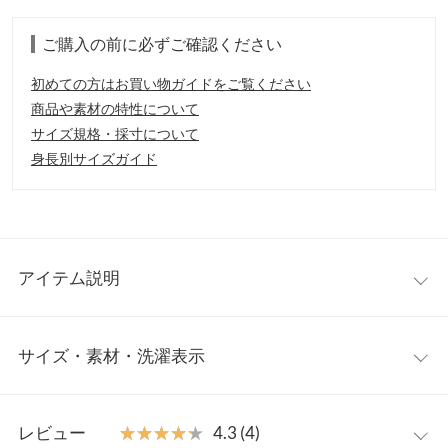
ご購入の前に必ずご確認ください
初めての方はお買い物ガイドをご覧ください
商品や素材の特性について
サイズ規格・採寸について
身長別サイズガイド
アイテム説明
レイヤードスタイルも楽しめるオープンカラーニット。トレンド
サイズ・素材・洗濯表示
の着丈短め 袖長めデザインでカジュアルなボーダーもおしゃれア
イテムにアップデート◎シアートップスやTシャツなどをプラス
してロングシーズン着回せます。
ワンサイズ
【素材・サイズ感】
レビュー
★★★★★
★★★★★
4.3 (4)