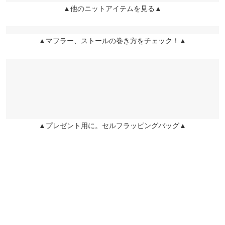
身長別サイズガイド
サイズ規格・採寸について
▲他のニットアイテムを見る▲
姫路店
ちょっとした外出とかに羽織るのにいいですッ☺︎ お色も何にでも
店舗在庫
合わせやすいのでいいですッ☺︎♬
※生産時期の違いによる色や素材に関して、多少の個体差が生じ
ている場合がございます。予めご了承ください。
▲マフラー、ストールの巻き方をチェック！▲
みっちゃん☆ |
身長：
~
| 体重：
~
| 足のサイズ：
~
※上記寸法は、生産時に指示した寸法に従い掲載しております。
生産時期の違いによる製造時の個体差が多少生じている場合がご
★★★★★
★★★★★
2
ざいます。また、商品についたメーカータグの数値とは異なる場
カラー：グレー
購入日：2022/08/19
合がございます。予めご了承ください。
低身長のあたしには少し大きかったです。
Kor |
身長：
151cm
~
155cm
| 体重：
41kg
~
45kg
| 足のサイズ：
23.0cm
~
▲プレゼント用に。セルフラッピングバッグ▲
23.5cm
素材
アクリル74% ポリエステル22% ポリウレタン4%
more
レビューを書く
商品詳細
投稿でポイントプレゼント
伸縮性：あり 淡色透け：一部あり 濃色透け：一部あり 裏
地：なし
原産国
中国