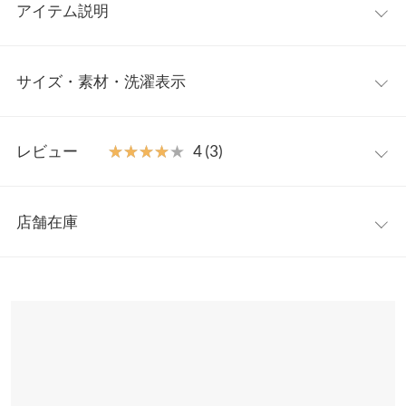
アイテム説明
ストール、ポンチョ、ひざ掛け、トップス風の4wayで着用可能。
サイズ・素材・洗濯表示
ご自宅、オフィス、外出時など、様々なシーンで活躍する贅沢な
ニットです。半袖Tシャツに、ハイネックニットに、とインナー
をかえてロングシーズン活躍。夏→秋のスイッチコーデにもおす
ワンサイズ
すめの1枚です。
レビュー
★★★★★
★★★★★
4 (3)
【素材・サイズ感】
着丈（前）
55
薄手のハイゲージ編みニット。軽めの着用感が魅力です。様々な
レビュー：3件
シーンでお使いいただけるので、年齢・性別・体型問わずに着用
着丈（後）
85
店舗在庫
いただける万能アイテム。
★★★★★
★★★★★
5
重さ（g）
370
※キャンセル/変更不可
カラー：グレー
購入日：2022/08/18
※表示されている情報は、8/06 17:45 時点のものになります。
※在庫ありの表示でも売り切れ等の場合がございますので、詳し
横幅
101
秋の装いにぴったりで、気に入っています☆
くはご利用店舗にお問い合わせください。
Cindy |
身長：
~
| 体重：
~
| 足のサイズ：
~
長さ
138
兵庫県
三宮店
★★★★★
★★★★★
5
脇丈
80〜101
店舗在庫
カラー：ベージュ
購入日：2022/09/05