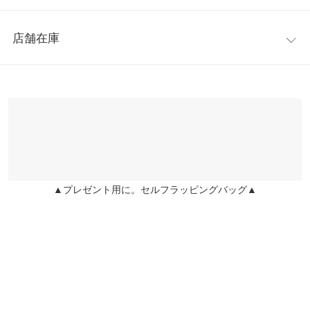
着丈
53
ンで、さりげなく二の腕もカバーしてくれます。襟付きできちん
レビュー：0件
と感が出るので通勤用のオフィススタイルとしてもおすすめです
身幅
48
店舗在庫
◎デニム合わせもカジュアルになりすぎずフェミニンさもMixし
more
レビューを書く
肩幅
33
たスタイルに仕上がります。
※表示されている情報は、8/10 22:13 時点のものになります。
投稿でポイントプレゼント
※キャンセル/変更不可
※在庫ありの表示でも売り切れ等の場合がございますので、詳し
裾幅
54
くはご利用店舗にお問い合わせください。
袖丈
60
兵庫県
三宮店
袖幅
21
店舗在庫
袖口幅
11
▲プレゼント用に。セルフラッピングバッグ▲
姫路店
店舗在庫
身長別サイズガイド
サイズ規格・採寸について
※生産時期の違いによる色や素材に関して、多少の個体差が生じ
ている場合がございます。予めご了承ください。
※上記寸法は、生産時に指示した寸法に従い掲載しております。
生産時期の違いによる製造時の個体差が多少生じている場合がご