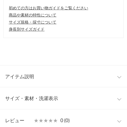
初めての方はお買い物ガイドをご覧ください
商品や素材の特性について
サイズ規格・採寸について
身長別サイズガイド
アイテム説明
小ぶりな角襟とパフスリーブが大人フェミニンなブラウス。ベー
サイズ・素材・洗濯表示
シックカラーの上品なブラウスは様々なシーンで役立つアイテ
ム。1枚ではもちろん、ベストやジレ、ニットとのレイヤードス
タイルにも使えるので、ロングシーズン着回せます。
ワンサイズ
【素材・サイズ感】
レビュー
★★★★★
★★★★★
0 (0)
つるっとなめらかな肌あたりのシャツ素材。パフスリーブデザイ