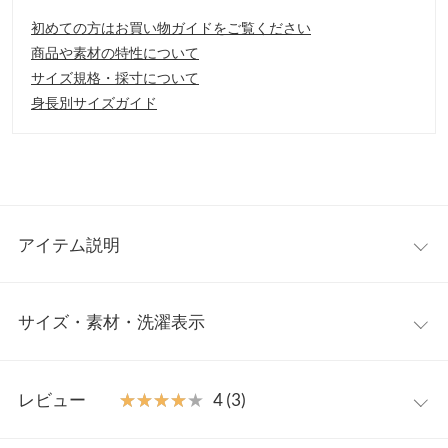
初めての方はお買い物ガイドをご覧ください
商品や素材の特性について
サイズ規格・採寸について
身長別サイズガイド
アイテム説明
一枚でさらっと着れるコーディネート要らずの大人ワンピース。
サイズ・素材・洗濯表示
シンプルな中に細かいディティールが目を惹くスタイリッシュな
デザインです。足元はサンダルからブーツ合わせまで幅広く活躍
してくれます。
ワンサイズ
【素材・サイズ感】
レビュー
★★★★★
★★★★★
4 (3)
軽い着心地のデニム風素材。カジュアルになりがちなデニム地も
着丈
125
胸元切替＆袖ギャザーデザインでフェミニンさもプラスしまし