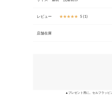
コーデが決まる1着です。
【素材・サイズ感】
柔らかく、透け感があるシアー素材。肘が隠れる丈
レビュー
★★★★★
★★★★★
5 (1)
いただけます。いろいろなボトムスと相性が良いの
着丈（前）
と間違いなしです。
レビュー：1件
※キャンセル/変更不可
店舗在庫
着丈（後）
身幅
★★★★★
★★★★★
5
※表示されている情報は、8/08 18:08 時点のものになりま
カラー：エクリュ
※在庫ありの表示でも売り切れ等の場合がございますので
購入日：2022/09/10
わせください。
肩幅
透け感がちょうどいいです。 キャミワンピの下に
裾幅
兵庫県
三宮店
まめぞうちゃん |
身長：
161cm
~
165cm
| 体重：
56
袖丈
袖幅
姫路店
▲プレゼント用に。セルフラッピ
袖口幅
more
身長別サイズガ