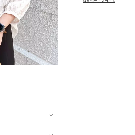
身長別サイズガイド
ス。シンプルながらも、表情
ムスと合わせるだけで軽やかな