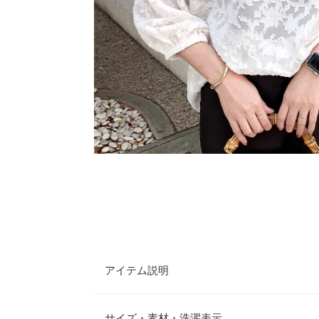
アイテム説明
シアージャカードの上品な透け感が目を惹くブラウ
のある生地感がおしゃれ度をUP。お手持ちのボト
サイズ・素材・洗濯表示