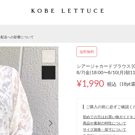
る配送への影響について
送料無料
シアージャカードブラウス [C
8/7(金)18:00〜8/10(月)朝1
¥1,990
税込
(18pt
ご購入の前に必ずご確認く
初めての方はお買い物ガイドを
商品や素材の特性について
サイズ規格・採寸について