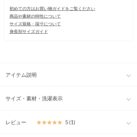
初めての方はお買い物ガイドをご覧ください
商品や素材の特性について
サイズ規格・採寸について
身長別サイズガイド
アイテム説明
2タックデザインがポイントのワイドパンツ。ウエストバックゴ
サイズ・素材・洗濯表示
ムで楽ちん。トップスを前インしても品よく見えるよう、ウエス
トデザインにもこだわりました。トレンドの短めのトップスを合
わせでより脚長効果見え。
ワンサイズ
【素材・サイズ感】
レビュー
★★★★★
★★★★★
5 (1)
しっかりとしたコットン素材なので肌触りも快適。ロングシーズ
前股上
37
ンご着用いただけます。ハイウエストデザインと、ワイドシルエ