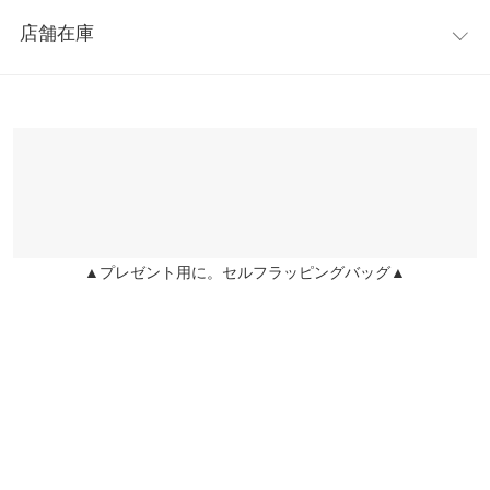
レビュー：1件
ットで脚のラインもひろいにくくスタイルアップ効果◎。
ウエスト幅
32〜36
店舗在庫
※キャンセル/変更不可
★★★★★
★★★★★
5
ヒップ幅
50
カラー：スミクロ
購入日：2022/09/08
※表示されている情報は、8/09 00:11 時点のものになります。
※在庫ありの表示でも売り切れ等の場合がございますので、詳し
裾幅
36.5
イメージ通りでとても満足してます！
くはご利用店舗にお問い合わせください。
makki |
身長：
161cm
~
165cm
| 体重：
51kg
~
55kg
| 足のサイズ：
23.0cm
~
股下
66
23.5cm
兵庫県
三宮店
ワタリ幅
31.5
店舗在庫
more
レビューを書く
身長別サイズガイド
サイズ規格・採寸について
▲プレゼント用に。セルフラッピングバッグ▲
姫路店
投稿でポイントプレゼント
店舗在庫
※生産時期の違いによる色や素材に関して、多少の個体差が生じ
ている場合がございます。予めご了承ください。
※上記寸法は、生産時に指示した寸法に従い掲載しております。
生産時期の違いによる製造時の個体差が多少生じている場合がご
ざいます。また、商品についたメーカータグの数値とは異なる場
合がございます。予めご了承ください。