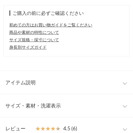
ご購入の前に必ずご確認ください
初めての方はお買い物ガイドをご覧ください
商品や素材の特性について
サイズ規格・採寸について
身長別サイズガイド
アイテム説明
ワッフル生地が特徴的なベスト。立体感のある編地と少しラウン
サイズ・素材・洗濯表示
ドさせたフロントのVネックデザインで他と差がつく1枚に。一枚
重ねるだけで印象の変化を楽しむことができるアイテムです。
【素材・サイズ感】
ワンサイズ
柔らかく手触りのよいワッフル生地を使用。ゆったりとしたシル
レビュー
★★★★★
★★★★★
4.5 (6)