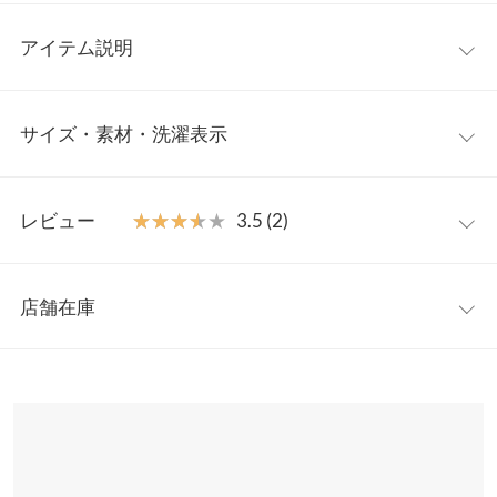
アイテム説明
シンプルながら女性らしいディティールを詰め込んだベーシック
サイズ・素材・洗濯表示
トップス。少しシェイプされたウエストシルエットや太目のリブ
デザインがアクセントに。オフィスでも使える落ち着いたカラ
ー、差し色で幅広いスタイリングを楽しめます。
ワンサイズ
【素材・サイズ感】
レビュー
★★★★★
★★★★★
3.5 (2)
ソフトな肌触りが気持ちのいい綿混素材。伸縮性がよく、やさし
着丈
49
いフィット感がストレスフリーな着用感。コンパクトな丈感とウ
レビュー：2件
エスト周りのリブデザインがスタイルup見えしてくれ、ボトムを
身幅
44
店舗在庫
選ばない万能さは、つい色違いでほしくなるアイテムです◎
★★★★★
★★★★★
5
肩幅
39
※キャンセル/変更不可
カラー：パープル
購入日：2022/08/27
※表示されている情報は、8/09 00:15 時点のものになります。
※在庫ありの表示でも売り切れ等の場合がございますので、詳し
裾幅
38
とても可愛い◎ 素材も しっかりしています 購入したのが遅く夏
くはご利用店舗にお問い合わせください。
は過ぎましたが 来年沢山着ます♪
袖丈
22
chicomaru |
身長：
151cm
~
155cm
| 体重：
46kg
~
50kg
| 足のサイズ：
兵庫県
三宮店
23.0cm
~
23.5cm
袖幅
15
店舗在庫