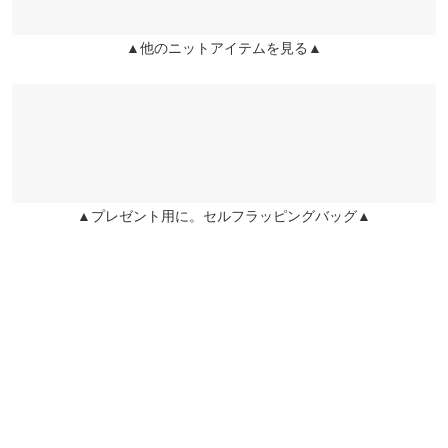
★★★★★
★★★★★
2
袖口幅
9
▲他のニットアイテムを見る▲
姫路店
店舗在庫
カラー：ブラック
購入日：2024/04/26
身長別サイズガイド
サイズ規格・採寸について
丈短いからパンツどとお腹見える
※生産時期の違いによる色や素材に関して、多少の個体差が生じ
もち様 |
身長：
156cm
~
160cm
| 体重：
71kg
~
75kg
| 足のサイズ：
24.0cm
~
ている場合がございます。予めご了承ください。
24.5cm
※上記寸法は、生産時に指示した寸法に従い掲載しております。
生産時期の違いによる製造時の個体差が多少生じている場合がご
▲プレゼント用に。セルフラッピングバッグ▲
more
レビューを書く
ざいます。また、商品についたメーカータグの数値とは異なる場
合がございます。予めご了承ください。
投稿でポイントプレゼント
素材
レーヨン55% 綿25% ポリエステル10% ポリウレタン10%
商品詳細
伸縮性：あり 淡色透け：一部あり 濃色透け：一部あり 裏