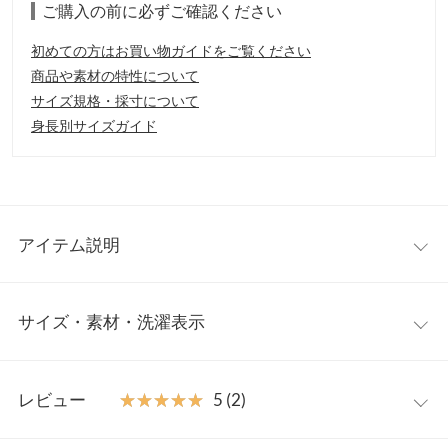
ご購入の前に必ずご確認ください
初めての方はお買い物ガイドをご覧ください
商品や素材の特性について
サイズ規格・採寸について
身長別サイズガイド
アイテム説明
【ご使用上の注意事項】
サイズ・素材・洗濯表示
1.化粧品使用時や使用後、直射日光によって使用部位に赤み、腫
れ、かゆみなどの症状や副作用があらわれた場合は、専門医と相
談してください。
【実寸(cm)約】/
2.傷がある部位などには使用しないでくださ い。
レビュー
★★★★★
★★★★★
5 (2)
【保管及び取り扱いの注意事項】
※生産時期の違いによる色や素材に関して、多少の個体差が生じ
■乳幼児の手の届かないところに保管してください。
ている場合がございます。予めご了承ください。