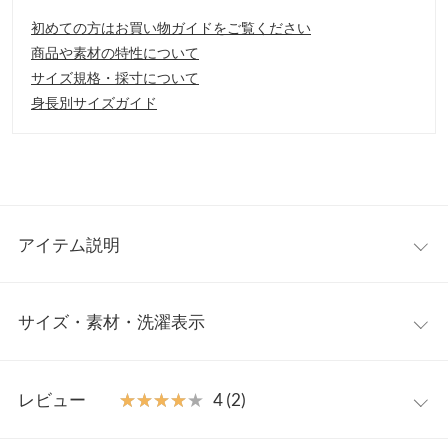
初めての方はお買い物ガイドをご覧ください
商品や素材の特性について
サイズ規格・採寸について
身長別サイズガイド
アイテム説明
きゅっとしたフォルムが可愛い巾着バッグ。ソフトな印象の形
サイズ・素材・洗濯表示
で、シンプルコーデにプラスするだけで、エフォートレスなこな
れ感が出せる優秀アイテム。長さの調節ができるショルダースト
ラップ付きで、斜めがけとしてもお使い頂ける2way仕様です。
ワンサイズ
【素材・サイズ感】
レビュー
★★★★★
★★★★★
4 (2)
少し表面感のあるフェイクレザーを使用。トレンド感ある小ぶり
【A】高さ
20
なサイズでも、適度に容量があるのが嬉しいポイント。マチもし