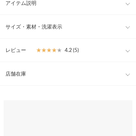
アイテム説明
コーデのアクセントになること間違いなしのミニショルダーバッ
サイズ・素材・洗濯表示
グ。ペタンとした形のスクエアバッグに、フォルムがポイントの
ラウンドポーチが付いた1点。ちょっとそこまでのワンマイル用
としてはもちろん、サブバッグとしても使える便利なバッグで
ワンサイズ
す。
レビュー
★★★★★
★★★★★
4.2 (5)
【素材・サイズ感】
【A】高さ
19
滑らかな質感のフェイクレザー素材。中ポケット＋外側ポケット
レビュー：5件
付きで、スマホなどさっと出し入れできるのも嬉しいポイント。
【A】横幅
15
店舗在庫
鍵やコインを入れるのに便利なラウンドポーチは、取り外しが可
★★★★★
★★★★★
5
【A】ポケット
3
能です。
カラー：ブラック
購入日：2022/03/05
※表示されている情報は、8/07 15:56 時点のものになります。
※キャンセル/変更不可
※在庫ありの表示でも売り切れ等の場合がございますので、詳し
【A】ショルダー
117
携帯はもちろん。 ボールペンやカッターなど入れて 仕事で使って
くはご利用店舗にお問い合わせください。
ます！
【A】重さ（g）
180
lettuce202107260508251 |
身長：
~
| 体重：
~
| 足のサイズ：
~
兵庫県
三宮店
【B】縦幅
8.5
店舗在庫
★★★★★
★★★★★
5