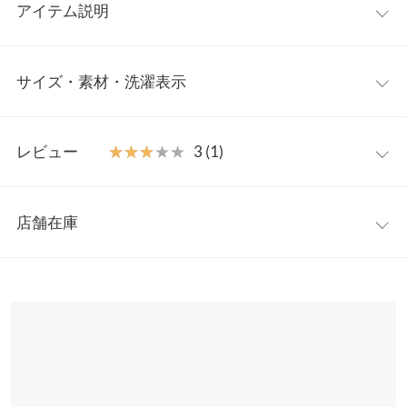
アイテム説明
大胆なブロックカラー使いがトレンドムード溢れるニット。配色
サイズ・素材・洗濯表示
デザインでこなれた雰囲気がおしゃれ感たっぷりの1枚。ボリュ
ームのあるお袖で、ぽわんと可愛らしく着られるのがポイント
◎。
ワンサイズ
【素材・サイズ感】
レビュー
★★★★★
★★★★★
3 (1)
ほのかに起毛感のあるニット素材。暖かみがある糸使いですが、
着丈
62
程よい厚みの編地＋クルーネックですっきり着ていただけます。
レビュー：1件
身幅もお袖もワイドなシルエットなので、リラックスして着られ
身幅
60
店舗在庫
るのが魅力的。
★★★★★
★★★★★
3
肩幅
62
※キャンセル/変更不可
カラー：ブラック×チャコール
購入日：2022/01/06
※表示されている情報は、8/07 13:28 時点のものになります。
※在庫ありの表示でも売り切れ等の場合がございますので、詳し
裾幅
48
デザインも可愛いのですが生地が薄い！ ペラペラとまでは言いま
くはご利用店舗にお問い合わせください。
せんがそれに近いです！ あと袖と裾がすぐ伸びちゃいそう… デザ
袖丈
46
インかわいいけど、生地とか考えると2990円は高い気がしまし
兵庫県
三宮店
た。
袖幅
21
店舗在庫
urichan |
身長：
156cm
~
160cm
| 体重：
51kg
~
55kg
| 足のサイズ：
24.0cm
~