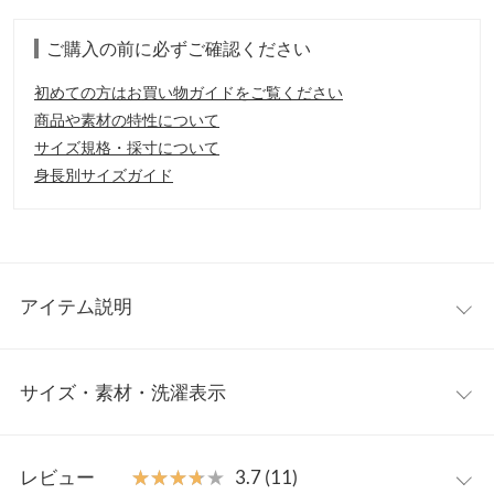
ご購入の前に必ずご確認ください
初めての方はお買い物ガイドをご覧ください
商品や素材の特性について
サイズ規格・採寸について
身長別サイズガイド
アイテム説明
シンプルなモックネックデザインがコーデに取り入れやすい印象
サイズ・素材・洗濯表示
の裏起毛トップス。ボリュームのあるお袖＋裾は前後差つきで、
定番アイテムながらもおしゃれ感たっぷりに着ていただけます。
【素材・サイズ感】
ワンサイズ
ソフトなハリとあたたかみのある裏起毛素材。伸縮性のあるカッ
レビュー
★★★★★
★★★★★
3.7 (11)