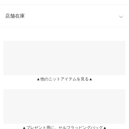
着丈
62
にも、フォーマルにも使える着回し力のあるアイテムです。
レビュー：0件
※キャンセル/変更不可
身幅
44
店舗在庫
【サイズ】
more
レビューを書く
肩幅
37
ワンサイズ(M)
※表示されている情報は、8/07 03:21 時点のものになります。
投稿でポイントプレゼント
【実寸(cm)約】
※在庫ありの表示でも売り切れ等の場合がございますので、詳し
裾幅
28
●着丈…62
くはご利用店舗にお問い合わせください。
●肩幅…37
袖丈
61
●身幅…44
兵庫県
三宮店
●裾幅…28
袖幅
20
店舗在庫
●袖丈…61
袖口幅
7
●袖幅…20
▲他のニットアイテムを見る▲
姫路店
店舗在庫
●袖口幅…7
身長別サイズガイド
サイズ規格・採寸について
【素材】
(本体)レーヨン70% ポリエステル30% (チュール部分)ポリエステル
※生産時期の違いによる色や素材に関して、多少の個体差が生じ
100％ (フリル部分)ポリエステル98% ポリウレタン2％
ている場合がございます。予めご了承ください。
※【伸縮】あり/【淡色透け】ややあり/【濃色透け】ややあり/
※上記寸法は、生産時に指示した寸法に従い掲載しております。
【裏地】なし
生産時期の違いによる製造時の個体差が多少生じている場合がご
▲プレゼント用に。セルフラッピングバッグ▲