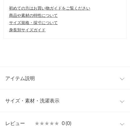
初めての方はお買い物ガイドをご覧ください
商品や素材の特性について
サイズ規格・採寸について
身長別サイズガイド
アイテム説明
上品なセクシーさを引き出してくれるニットトップス。シンプル
サイズ・素材・洗濯表示
なボトムスに合わせても、女性らしく華やかな印象に。オケージ
ョンにもデイリーにも使っていただきやすいアイテムです。
【素材・サイズ感】
ワンサイズ
もちっとしたニットに伸びる素材はストレスフリーで着ていただ
レビュー
★★★★★
★★★★★
0 (0)
けます。キメの細かな編地でチクチクしません。大人カジュアル