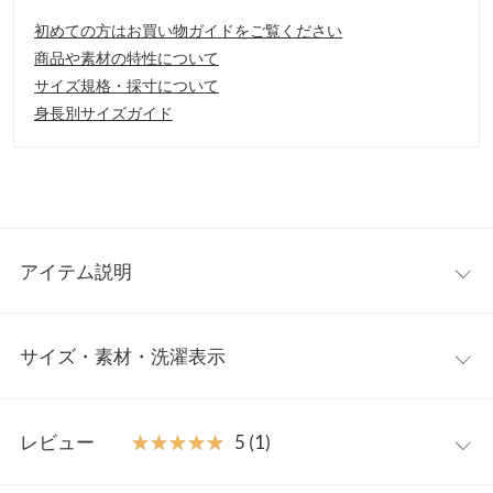
初めての方はお買い物ガイドをご覧ください
商品や素材の特性について
サイズ規格・採寸について
身長別サイズガイド
アイテム説明
内側のボアがシーズンムード高まるマルシェバッグが登場。コロ
サイズ・素材・洗濯表示
ンとしたフォルムが女性らしさを演出してくれます。持ち手をも
う一方にくぐらせて持てば、こなれ感が出てオシャレ見えが叶い
ます。
ワンサイズ
【素材・サイズ感】
レビュー
★★★★★
★★★★★
5 (1)
長財布もしっかり入る見た目以上の収納力で、ちょっとしたお出
重さ（g）
200
かけからお買い物までお使いいただけます。内ボアなので可愛く