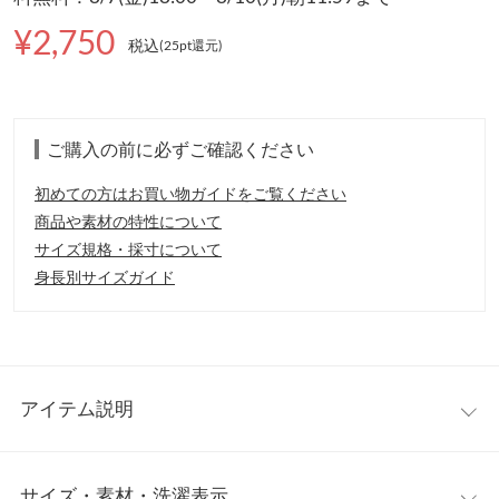
¥2,750
税込
(25pt還元
)
ご購入の前に必ずご確認ください
初めての方はお買い物ガイドをご覧ください
商品や素材の特性について
サイズ規格・採寸について
身長別サイズガイド
アイテム説明
ビッグ襟が今年らしさあふれるブラウス。シアー素材が軽やかな
サイズ・素材・洗濯表示
印象を叶えてくれます。インでもアウトでも様になるデザインな