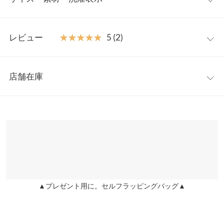
ので着回し力抜群です。
【素材・サイズ感】
ワンサイズ
表面に凹凸感のある素材を使っているので、単調にならずオシャ
レビュー
★★★★★
★★★★★
5 (2)
レ感をプラス。肌当たりも優しいのでデイリーぴったりです。体
着丈
70
のラインが響きにくいゆったりシルエットで、自然に体型カバー
レビュー：2件
も◎。フロント開きで楽に着脱できるのも嬉しいポイントです。
身幅
56
店舗在庫
※キャンセル/変更不可
★★★★★
★★★★★
5
肩幅
37
カラー：オフホワイト
購入日：2022/07/03
※表示されている情報は、8/08 05:37 時点のものになります。
※在庫ありの表示でも売り切れ等の場合がございますので、詳し
裾幅
75
柔らかい生地で着心地良いです。ゆとりもあるので体型カバーも
くはご利用店舗にお問い合わせください。
叶う1枚だと思います。程よいシアー感が涼しげ◎
袖丈
35
まちゅり |
身長：
~
| 体重：
~
| 足のサイズ：
~
兵庫県
三宮店
袖幅
22
店舗在庫
★★★★★
★★★★★
5
袖口幅
12.5
▲プレゼント用に。セルフラッピングバッグ▲
カラー：アーモンド
購入日：2021/04/25
姫路店
店舗在庫
身長別サイズガイド
サイズ規格・採寸について
デザインも可愛いし購入しましたが、実物ホント可愛いです！ 生
地感も透け透けでもなく、色味も可愛いですし、高見えでした。