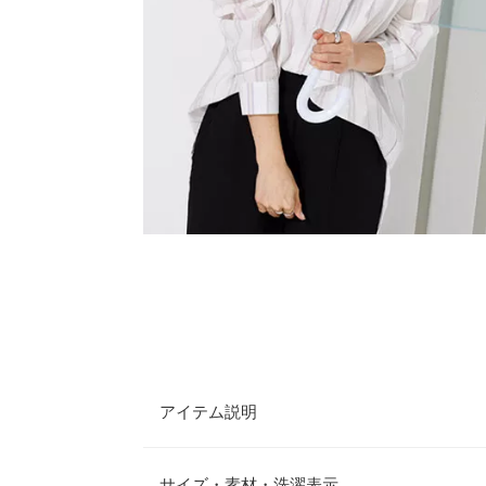
アイテム説明
光の角度や量で輝き方がキラキラと変化するオーロ
フォトジェニックデザイン。閉じた状態も煌めきが
サイズ・素材・洗濯表示