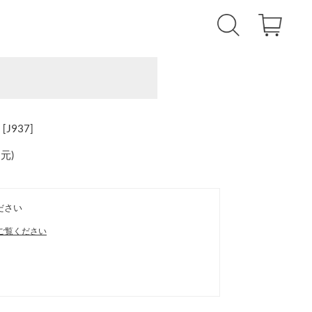
937]
還元
)
ださい
ご覧ください