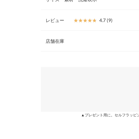
しみになる1本です。ビニール素材なので軽くて持
つだけで映えなコーデに変身◎
【素材・サイズ感】
レビュー
★★★★★
★★★★★
4.7 (9)
骨部分がグラスファイバー素材で軽くて丈夫。全体
長さ
を楽しめます。
レビュー：9件
※キャンセル/変更不可
身長別サイズガ
店舗在庫
※生産時期の違いによる色や素材に関して、多少の個体
★★★★★
★★★★★
5
※表示されている情報は、8/06 11:45 時点のものになりま
す。予めご了承ください。
カラー：レインボー
※在庫ありの表示でも売り切れ等の場合がございますので
サイズ：60
購入日：2022/09/19
※上記寸法は、生産時に指示した寸法に従い掲載してお
わせください。
造時の個体差が多少生じている場合がございます。また
憂うつになりがちな雨の日でも気分が上がります！
値とは異なる場合がございます。予めご了承ください。
兵庫県
三宮店
Ki Ki |
身長：
156cm
~
160cm
| 体重：
41kg
~
45
姫路店
★★★★★
★★★★★
5
素材
カラー：レインボー
サイズ：60
購入日：2022/01/23
▲プレゼント用に。セルフラッピ
POE、PP、グラスファイバー、スチール
商品詳細
レインボーが派手ではなく淡い感じで程よく可愛い
伸縮性：なし 淡色透け：あり 濃色透け：あり 
原産国
MeLL |
身長：
156cm
~
160cm
| 体重：
41kg
~
45