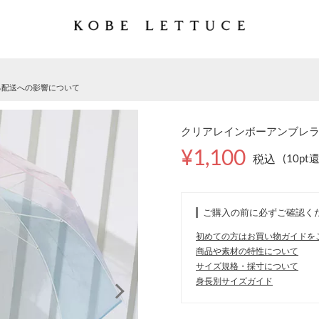
る配送への影響について
クリアレインボーアンブレラ [J
¥1,100
税込
(10pt
ご購入の前に必ずご確認く
初めての方はお買い物ガイドを
商品や素材の特性について
サイズ規格・採寸について
身長別サイズガイド