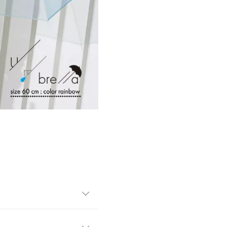
ラ傘。影の出方もカラフルな
目を惹き、雨の日が思わず楽