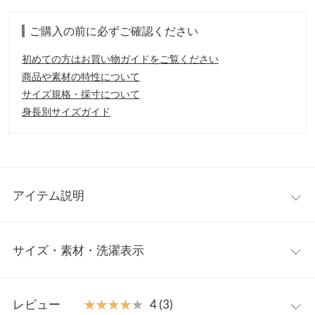
ご購入の前に必ずご確認ください
初めての方はお買い物ガイドをご覧ください
商品や素材の特性について
サイズ規格・採寸について
身長別サイズガイド
アイテム説明
ゆるっと感が可愛いビッグシルエットのケーブルニットベスト。
サイズ・素材・洗濯表示
旬のシャツワンピースやブラウス、カットソーとのレイヤードス
タイルに活躍すること間違いなし◎。ゆったり着れて楽チンなの
に着やせ効果も期待できるお役立ちアイテムです。
ワンサイズ
【素材・サイズ感】
レビュー
★★★★★
★★★★★
4 (3)