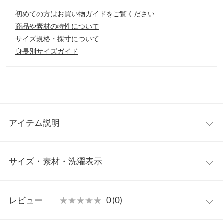
初めての方はお買い物ガイドをご覧ください
商品や素材の特性について
サイズ規格・採寸について
身長別サイズガイド
アイテム説明
旬なポンチョシルエットが魅力のロングTシャツが登場。動くた
サイズ・素材・洗濯表示
びに揺れるシルエットが印象的。カジュアルで抜け感があり、デ
ザイン性の高いので、1枚あれば活躍すること間違いナシなアイ
テムです。
ワンサイズ
【素材・サイズ感】
レビュー
★★★★★
★★★★★
0 (0)
薄すぎず程よい厚みがありながらも、ハリ感の少ないコットン素
着丈（前）
73
材を使用。たっぷりと生地を使用しながらも、膨張感を抑え、体