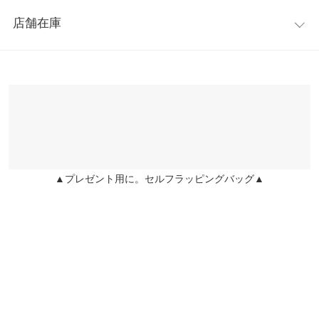
レビュー：0件
のラインを美しく見せることにこだわりました。
着丈（後）
78
店舗在庫
※キャンセル/変更不可
more
レビューを書く
身幅
90
※表示されている情報は、8/07 13:36 時点のものになります。
投稿でポイントプレゼント
※在庫ありの表示でも売り切れ等の場合がございますので、詳し
肩幅
90
くはご利用店舗にお問い合わせください。
裾幅
90
兵庫県
三宮店
袖丈
33
店舗在庫
袖幅
15
▲プレゼント用に。セルフラッピングバッグ▲
姫路店
店舗在庫
袖口幅
11
身長別サイズガイド
サイズ規格・採寸について
※生産時期の違いによる色や素材に関して、多少の個体差が生じ
ている場合がございます。予めご了承ください。
※上記寸法は、生産時に指示した寸法に従い掲載しております。