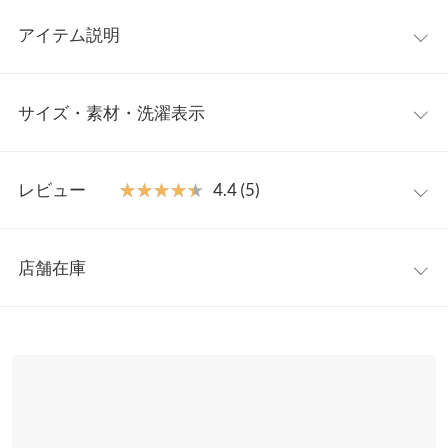
アイテム説明
バックスタイルに、さり気ないシンプルなロゴプリントが目を惹
サイズ・素材・洗濯表示
く旬なワンピース。1枚でコーディネートがキマり、体形カバー
も叶えるオトナに嬉しい優秀アイテム。伸縮性もあるふんわりし
たダンボール素材が心地良く、デイリー使いにも◎
ワンサイズ
【素材・サイズ感】
レビュー
★★★★★
★★★★★
4.4 (5)
ふんわり肌触りの良いダンボール素材を使用。ゆったりしたサイ
着丈（前）
113
ズ感なので、ストレスフリーな着心地。サイドスリットが入って
レビュー：5件
おり、足さばきも良いので動きやすさ◎。大人のリラックスシー
着丈（後）
118
店舗在庫
ンにぴったりな一品です。
★★★★★
★★★★★
5
身幅
60
※キャンセル/変更不可
カラー：エクリュ
購入日：2021/10/08
※表示されている情報は、8/08 02:27 時点のものになります。
※在庫ありの表示でも売り切れ等の場合がございますので、詳し
肩幅
57
これ可愛いし何回洗っても毛玉できないしいいです！
くはご利用店舗にお問い合わせください。
あこ。 |
身長：
161cm
~
165cm
| 体重：
66kg
~
70kg
| 足のサイズ：
24.0cm
~
裾幅
68
24.5cm
兵庫県
三宮店
袖丈
48
店舗在庫