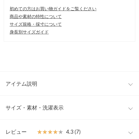
初めての方はお買い物ガイドをご覧ください
商品や素材の特性について
サイズ規格・採寸について
身長別サイズガイド
アイテム説明
オトナカジュアルスタイルにオススメなベイカースカート。控え
サイズ・素材・洗濯表示
めに広がるAラインシルエットが、カジュアルながら上品さを演
出。合わせるトップスや足元で、女性らしいコーディネートに。
【素材・サイズ感】
ワンサイズ
程よいハリ感のある綿100%のツイル素材を使用。ロングシーズ
レビュー
★★★★★
★★★★★
4.3 (7)
ン楽しんで頂ける素材感です。ウエストフロントはすっきりした