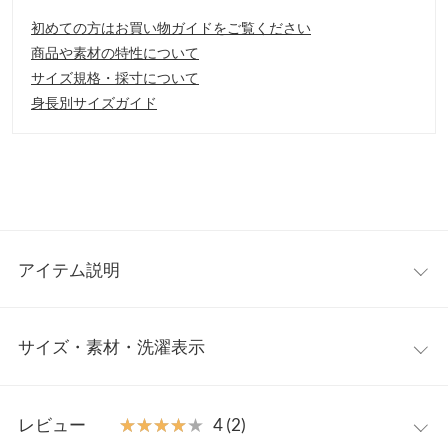
初めての方はお買い物ガイドをご覧ください
商品や素材の特性について
サイズ規格・採寸について
身長別サイズガイド
アイテム説明
ロングシーズン楽しんで頂ける花柄ワンピース。クリンクル加工
サイズ・素材・洗濯表示
を施しているので、着用シワ、折り畳みシワなどを気にすること
なく、気軽に着用出来るのが嬉しいポイント。前を開けて羽織り
にしたり、今の時期だと、ニットやトップスの下に合わせて頂い
ワンサイズ
ても着映えします。
レビュー
★★★★★
★★★★★
4 (2)
【素材・サイズ感】