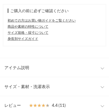
ご購入の前に必ずご確認ください
初めての方はお買い物ガイドをご覧ください
商品や素材の特性について
サイズ規格・採寸について
身長別サイズガイド
アイテム説明
ぽわんとした袖が、フェミニン度を上げてくれるニット。ボリュ
サイズ・素材・洗濯表示
ーミーなシルエットから腕部分はフィットしたデザインで、女性
らしく魅力的な雰囲気に仕上がります。狭めの肩幅で華奢見え効
果も◎
ワンサイズ
【素材・サイズ感】
レビュー
★★★★★
★★★★★
4.4 (11)