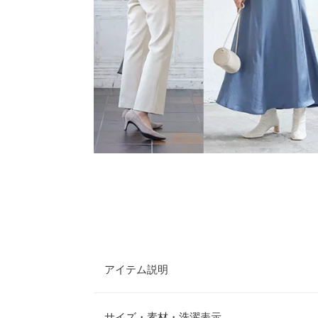
アイテム説明
『プルオーバー・インナーキャミソール・キャミワ
が登場。このセットアイテム1つで、トレンドライ
サイズ・素材・洗濯表示