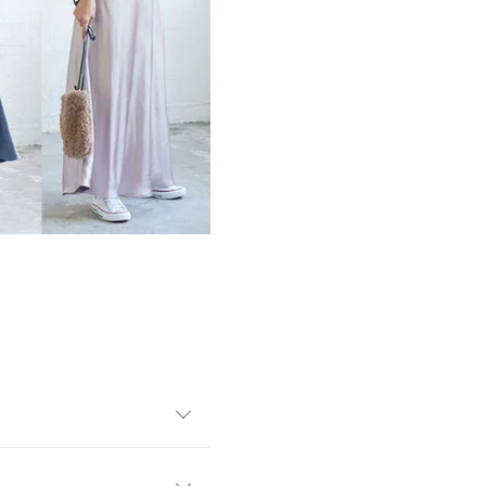
ンピース』のお得な3点セット
クな2コーデが完成します。そ