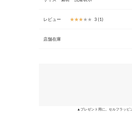
れぞれ単品使いもできるのも嬉しいポイントです。
【素材・サイズ感】
トップスは、肌あたりの良い程よい肉厚感の素材。
レビュー
★★★★★
★★★★★
3 (1)
あたりサラッとした素材感。キャミワンピースは、
【A】着丈
がある素材を使用。ロングシーズン着て頂ける素材
レビュー：1件
ぎないサイズ感も着易さ◎
店舗在庫
【A】身幅
※キャンセル/変更不可
【A】肩幅
★★★★★
★★★★★
3
※表示されている情報は、8/09 03:11 時点のものになりま
カラー：モカ×グレージュ
※在庫ありの表示でも売り切れ等の場合がございますので
購入日：2020/12/25
わせください。
【A】袖幅
お得なセットに引かれて購入しました♪ピンクのワ
【A】袖丈
す！
兵庫県
三宮店
【A】裾幅
lettuce2613 |
身長：
151cm
~
155cm
| 体重：
46kg
~
50
【A】袖口幅
姫路店
▲プレゼント用に。セルフラッピ
【B】着丈
more
【B】身幅