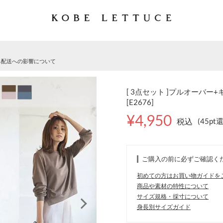
る配送への影響について
[ 3点セット ]プルオーバ
[E2676]
¥4,950
税込
(45pt
ご購入の前に必ずご確認く
初めての方はお買い物ガイドを
商品や素材の特性について
サイズ規格・採寸について
身長別サイズガイド