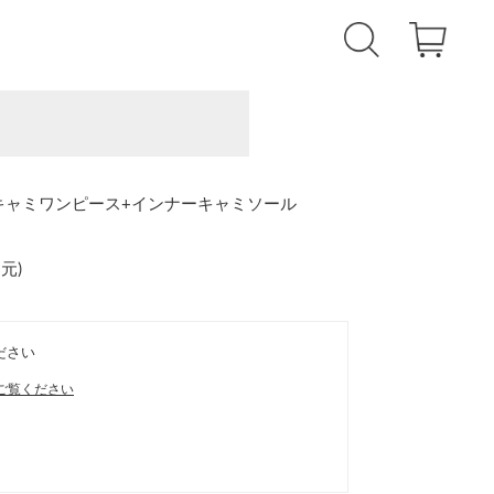
ー+キャミワンピース+インナーキャミソール
還元
)
ださい
ご覧ください