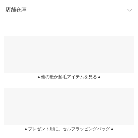
レビュー：9件
けます。ゆったりしたサイズ感で、ストレスフリー◎ボリューム
着丈（後）
126
店舗在庫
感が可愛いフーディーが、小顔効果も◎
★★★★★
★★★★★
4
身幅
68
※キャンセル/変更不可
カラー：エクリュ
購入日：2021/01/14
※表示されている情報は、8/10 11:36 時点のものになります。
※在庫ありの表示でも売り切れ等の場合がございますので、詳し
肩幅
65
暖かいです！
くはご利用店舗にお問い合わせください。
まりまりこ |
身長：
151cm
~
155cm
| 体重：
46kg
~
50kg
| 足のサイズ：
裾幅
68
22.0cm
~
22.5cm
兵庫県
三宮店
袖丈
54
店舗在庫
★★★★★
★★★★★
4
袖幅
25.5
カラー：エクリュ
購入日：2021/01/14
▲他の暖か起毛アイテムを見る▲
姫路店
店舗在庫
しっかりしていて型崩れが少なく可愛い♡ フードも大きくて立ち
袖口幅
10.5
上がるので小顔効果がありますが、その為フードがとても厚く
身長別サイズガイド
サイズ規格・採寸について
なかなか乾かない（涙） そのため星4つですが、他のフード付き
のワンピも買った中で形は1番可愛いです♪
※生産時期の違いによる色や素材に関して、多少の個体差が生じ
Lee |
身長：
156cm
~
160cm
| 体重：
46kg
~
50kg
| 足のサイズ：
22.0cm
~
ている場合がございます。予めご了承ください。
22.5cm
▲プレゼント用に。セルフラッピングバッグ▲
※上記寸法は、生産時に指示した寸法に従い掲載しております。