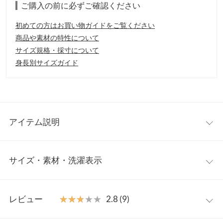
ご購入の前に必ずご確認ください
初めての方はお買い物ガイドをご覧ください
商品や素材の特性について
サイズ規格・採寸について
身長別サイズガイド
アイテム説明
全体的にゆるっとしたサイズ感で、今年らしいルーズなシルエッ
サイズ・素材・洗濯表示
トがトレンドライクなワンピース。袖のボリューム感は、カジュ
アルながら、可愛さをプラス出来ます。サイドスリットと前後差
のついた丈感で、動きやすく、「こなれ感」も演出出来ます。
ワンサイズ
【素材・サイズ感】
レビュー
★★★★★
★★★★★
2.8 (9)
USA産の風合いの良いコットンを使用。コットンならではの肌触
着丈（前）
116
りの良さで、快適な着心地を実現。裏起毛なので、暖かく着て頂