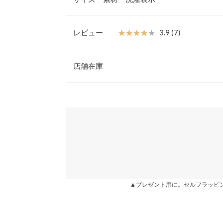
しらわれており、フェミニンな雰囲気をプラス。袖
しあげると更にボリューム感が出て可愛さ◎
【素材・サイズ感】
レビュー
★★★★★
★★★★★
3.9 (7)
肌触り滑らかな起毛感が心地よい素材を使用。たっ
着丈
デティールで、二の腕カバーにも繋がります。肩幅
レビュー：7件
え効果も高い美シルエット。丈感は、少し長めでト
店舗在庫
身幅
けもしやすく、着こなしの幅が広がります。
※キャンセル/変更不可
肩幅
★★★★★
★★★★★
5
※表示されている情報は、8/08 08:18 時点のものになりま
カラー：オフホワイト
※在庫ありの表示でも売り切れ等の場合がございますので
購入日：2020/12/06
わせください。
裾幅
梅田店の店員さんがインスタライブの時に着てて可
袖丈
にシンプルなワンピースを上に着れば絶対可愛いで
兵庫県
三宮店
ありました。
袖幅
zumi |
身長：
151cm
~
155cm
| 体重：
56kg
~
60
袖口幅
姫路店
▲プレゼント用に。セルフラッピ
身長別サイズガ
★★★★★
★★★★★
4
カラー：ラベンダー
購入日：2021/01/14
※生産時期の違いによる色や素材に関して、多少の個体
す。予めご了承ください。