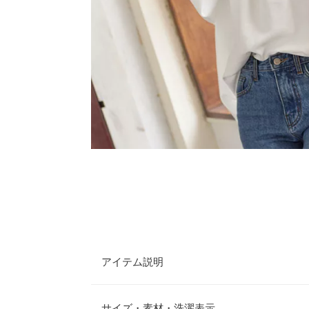
アイテム説明
洗練された上品な印象のボリュームスリーブのデテ
触りの良い程よい起毛感で、着心地の良さも◎バッ
サイズ・素材・洗濯表示