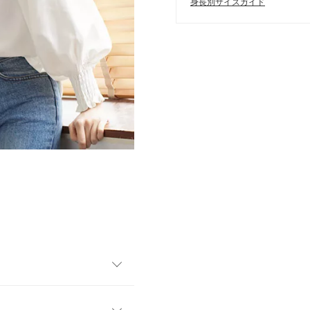
身長別サイズガイド
ィールが際立つブラウス。肌
クスタイルには、リボンがあ