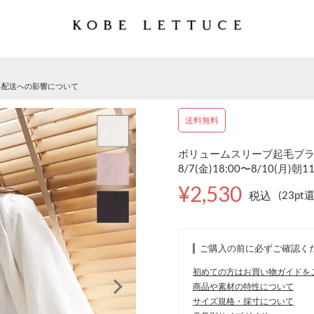
る配送への影響について
送料無料
ボリュームスリーブ起毛ブラウス
8/7(金)18:00〜8/10(月)朝1
¥2,530
税込
(23pt
ご購入の前に必ずご確認く
初めての方はお買い物ガイドを
商品や素材の特性について
サイズ規格・採寸について