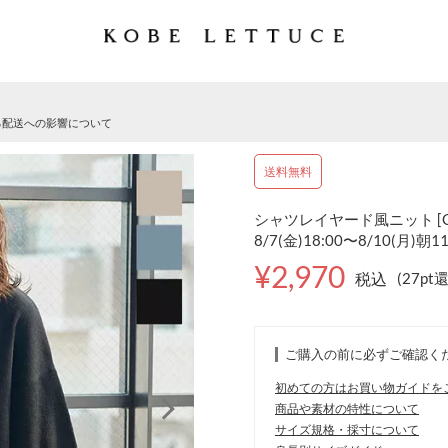
る配送への影響について
送料無料
シャツレイヤード風ニット [C
8/7(金)18:00〜8/10(月)朝1
¥2,970
税込
(27pt
ご購入の前に必ずご確認く
初めての方はお買い物ガイドを
商品や素材の特性について
サイズ規格・採寸について