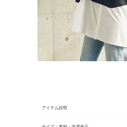
アイテム説明
一枚で旬顔になれるシャツレイヤード風のニットト
短めな丈感で、スタイル良く映ります。テーパード
サイズ・素材・洗濯表示