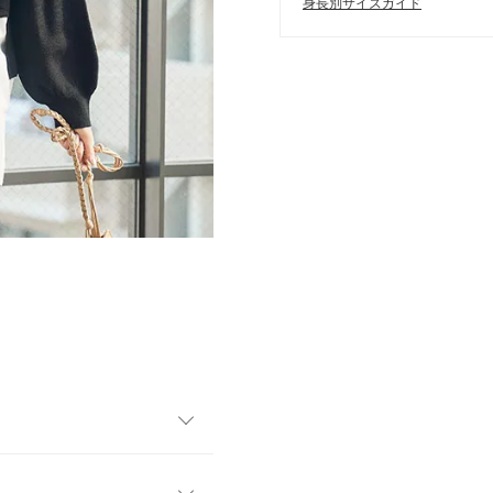
身長別サイズガイド
ップス。ニット部分は、少し
やストレートなど少し細めの