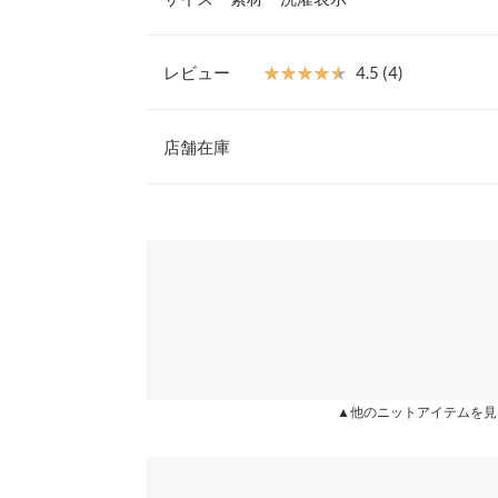
パンツとの相性抜群で、トレンドライクなコーディ
【素材・サイズ感】
肌あたり柔らかな暖かみのあるニット素材とサラリ
レビュー
★★★★★
★★★★★
4.5 (4)
使用。程よくゆとりのあるサイジングで、ストレス
着丈
プが隠れる丈感で体型カバーにも繋がります。
レビュー：4件
※キャンセル/変更不可
店舗在庫
身幅
肩幅
★★★★★
★★★★★
5
※表示されている情報は、8/09 02:28 時点のものになりま
カラー：ベージュ
※在庫ありの表示でも売り切れ等の場合がございますので
購入日：2021/11/01
わせください。
裾幅
可愛い
袖丈
兵庫県
三宮店
まちゅり |
袖幅
袖口幅
姫路店
★★★★★
★★★★★
5
カラー：ブラック
購入日：2020/12/14
▲他のニットアイテムを見
身長別サイズガ
理想通りで一目惚れして、母と色違いで購入しまし
※生産時期の違いによる色や素材に関して、多少の個体
じで着れて一枚でおしゃれです。頻繁に着てます！
す。予めご了承ください。