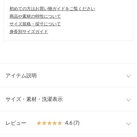
初めての方はお買い物ガイドをご覧ください
商品や素材の特性について
サイズ規格・採寸について
身長別サイズガイド
アイテム説明
トレンドライクなパイピングデザインが、旬顔になれるコート。
サイズ・素材・洗濯表示
選べる2丈で、ミドル、ロングの2タイプ展開。ソフトタッチな肌
触りが、とても心地よい着心地を実現。両方共、パンツ、スカー
ト、ワンピース共に合わせやすく、着回ししやすいアイテムで
ロング
ミドル
す。
レビュー
★★★★★
★★★★★
4.6 (7)
【素材・サイズ感】
着丈
115
80
肌あたり柔らかな「ウォーム感」のある素材を使用。この時期、