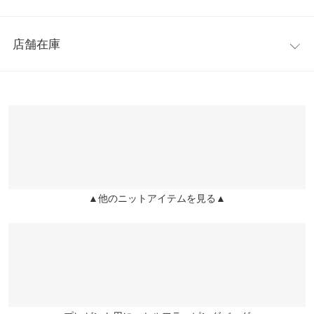
肌あたり柔らかな暖かみのあるニット素材を使用。サイズ感は絶
着丈
52
妙なゆるさで、身体のラインを拾い過ぎないのも嬉しいポイン
レビュー：0件
ト。あまり長くない丈感で、どんなボトムスでも程よいバランス
身幅
50
店舗在庫
感を作ってくれます。
more
レビューを書く
肩幅
36
※キャンセル/変更不可
※表示されている情報は、8/09 17:49 時点のものになります。
投稿でポイントプレゼント
※在庫ありの表示でも売り切れ等の場合がございますので、詳し
裾幅
40
くはご利用店舗にお問い合わせください。
袖丈
61
兵庫県
三宮店
袖幅
22
店舗在庫
袖口幅
8
▲他のニットアイテムを見る▲
姫路店
店舗在庫
身長別サイズガイド
サイズ規格・採寸について
※生産時期の違いによる色や素材に関して、多少の個体差が生じ
ている場合がございます。予めご了承ください。
※上記寸法は、生産時に指示した寸法に従い掲載しております。
生産時期の違いによる製造時の個体差が多少生じている場合がご