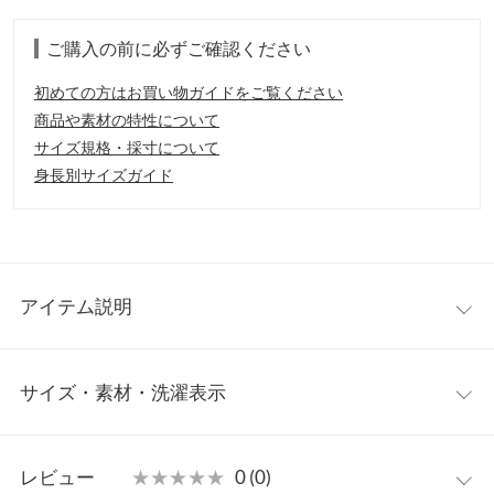
ご購入の前に必ずご確認ください
初めての方はお買い物ガイドをご覧ください
商品や素材の特性について
サイズ規格・採寸について
身長別サイズガイド
アイテム説明
肩に施されたゴールドボタンがクラシックで上品な印象に。ニッ
サイズ・素材・洗濯表示
トをレイヤードしたような肩のデザインがこなれ感を演出しま
す。ほど良くゆとりのあるシルエットがどんなボトムスとも合
い、一枚は持っていたいニットトップスです。
ワンサイズ
【素材・サイズ感】
レビュー
★★★★★
★★★★★
0 (0)