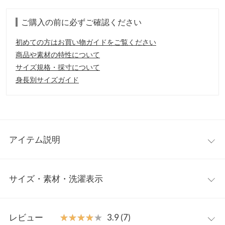
ご購入の前に必ずご確認ください
初めての方はお買い物ガイドをご覧ください
商品や素材の特性について
サイズ規格・採寸について
身長別サイズガイド
アイテム説明
ボリューム感たっぷりなぽわん袖が可愛いゆるニット。全体的に
サイズ・素材・洗濯表示
ゆったりしたサイズ感な中、首周りは、すっきりしたVネックデ
ザイン。デコルテが、キレイに映えます。インナーは、ロンT合
わせもオススメで、今年らしい旬な着こなしに◎
ワンサイズ
【素材・サイズ感】
レビュー
★★★★★
★★★★★
3.9 (7)