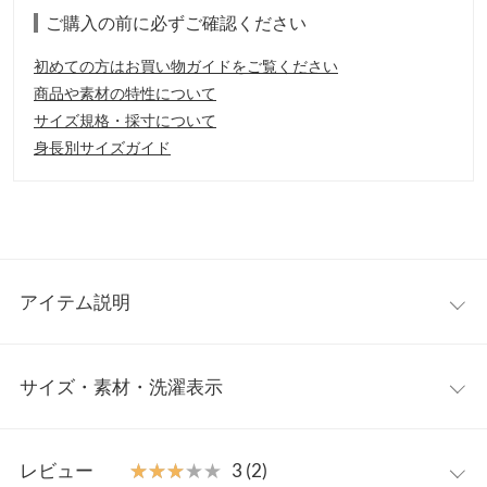
ご購入の前に必ずご確認ください
初めての方はお買い物ガイドをご覧ください
商品や素材の特性について
サイズ規格・採寸について
身長別サイズガイド
アイテム説明
ボリューム感のあるシルエットが、トレンドライクなこの冬活躍
サイズ・素材・洗濯表示
間違いなしのコートの登場。袖の折り返しや、バックデザインが
コーディネートのアクセントに仕上がります。丈感も長めで、パ
ンツ、スカート、ワンピースなど、何でも合わせやすいコート。
【実寸(cm)約】
【素材・サイズ感】
レビュー
★★★★★
★★★★★
3 (2)
●着丈…115