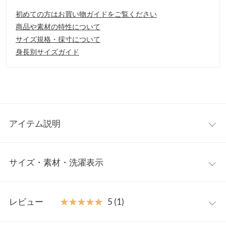
初めての方はお買い物ガイドをご覧ください
商品や素材の特性について
サイズ規格・採寸について
身長別サイズガイド
アイテム説明
リラクシーな雰囲気で着て頂ける、ルーズシルエットデザインの
サイズ・素材・洗濯表示
ニットトップス。ゆるさのあるサイズ感で、旬な着こなしに仕上
がります。バックはボタン仕様で、コーディネートのアクセント
に。ヒップまで隠れる丈感で、体型カバーも◎
ワンサイズ
【素材・サイズ感】
レビュー
★★★★★
★★★★★
5 (1)
暖かみのあるニット素材を使用。程よい肉厚感で、これからのシ
着丈
64〜71
ーズンに重宝する一着。ルーズ感のあるシルエットで、ストレス