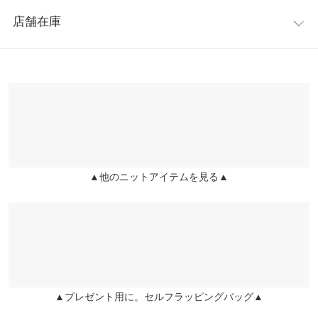
レビュー：1件
フリーで快適な着心地。タートル部分もゆるめのサイズ感にして
身幅
70
店舗在庫
おり、締め付け感が苦手な方にもオススメ。
★★★★★
★★★★★
5
肩幅
72
※キャンセル/変更不可
カラー：モカーキ
購入日：2020/11/05
※表示されている情報は、8/07 15:52 時点のものになります。
※在庫ありの表示でも売り切れ等の場合がございますので、詳し
裾幅
72
タートルがピタピタ目じゃなくゆるっとしているため女性らしい
くはご利用店舗にお問い合わせください。
です！ 全体的にゆったりのため可愛い！でも軽い？薄目なので野
袖丈
41
暮ったくない。 ステンカラーコート着ても首短いですが、マフラ
兵庫県
三宮店
ーいらずな感じになっていい感じに着れたので気に入りました。
袖幅
21
店舗在庫
ノーカラーコートのが女性らしさ増すのかな。
袖口幅
13
▲他のニットアイテムを見る▲
lettuce3204 |
身長：
~
| 体重：
~
| 足のサイズ：
~
姫路店
店舗在庫
身長別サイズガイド
サイズ規格・採寸について
more
レビューを書く
※生産時期の違いによる色や素材に関して、多少の個体差が生じ
投稿でポイントプレゼント
ている場合がございます。予めご了承ください。
※上記寸法は、生産時に指示した寸法に従い掲載しております。
生産時期の違いによる製造時の個体差が多少生じている場合がご
▲プレゼント用に。セルフラッピングバッグ▲
ざいます。また、商品についたメーカータグの数値とは異なる場