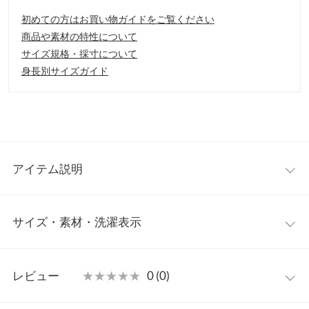
初めての方はお買い物ガイドをご覧ください
商品や素材の特性について
サイズ規格・採寸について
身長別サイズガイド
アイテム説明
縦長効果で、スタイルUPが叶うニットロングカーディガン。適度
サイズ・素材・洗濯表示
に抜け感があり、女性らしさもプラス。トップに着て頂くのはも
ちろんの事、肌寒い季節は、アウターの中にプラスして防寒対策
にも◎ポケット口がくるんとした仕様になっているも可愛いポイ
ワンサイズ
ント。
レビュー
★★★★★
★★★★★
0 (0)
【素材・サイズ感】
着丈
112
暖かみのある肌あたり柔らかなニット素材を使用。身体のライン