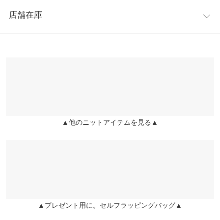
レビュー：0件
を拾い過ぎない絶妙なゆるさで、美シルエットです。ロング丈な
身幅
50
店舗在庫
ので、体型カバー力も高く、重宝しやすいアイテム。
more
レビューを書く
肩幅
44.5
※キャンセル/変更不可
※表示されている情報は、8/10 18:41 時点のものになります。
投稿でポイントプレゼント
※在庫ありの表示でも売り切れ等の場合がございますので、詳し
裾幅
57
くはご利用店舗にお問い合わせください。
袖丈
54.5
兵庫県
三宮店
袖幅
16
店舗在庫
袖口幅
8.5
▲他のニットアイテムを見る▲
姫路店
店舗在庫
身長別サイズガイド
サイズ規格・採寸について
※生産時期の違いによる色や素材に関して、多少の個体差が生じ
ている場合がございます。予めご了承ください。
※上記寸法は、生産時に指示した寸法に従い掲載しております。
生産時期の違いによる製造時の個体差が多少生じている場合がご
▲プレゼント用に。セルフラッピングバッグ▲
ざいます。また、商品についたメーカータグの数値とは異なる場