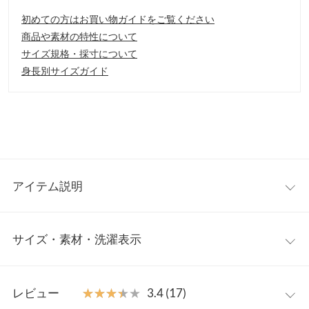
初めての方はお買い物ガイドをご覧ください
商品や素材の特性について
サイズ規格・採寸について
身長別サイズガイド
アイテム説明
この冬活躍間違いなし。キルト×ボアリバーシブル仕様が嬉しい
サイズ・素材・洗濯表示
2WAYアウターが登場。その日の気分で選べて、どちらもコーデ
ィネートに合わせやすく、使い回ししやすい優秀アイテム。ウエ
ストをキュっとドロスト出来るデザインで、カジュアルな中に女
ワンサイズ
性らしさもプラス。
レビュー
★★★★★
★★★★★
3.4 (17)
【素材・サイズ感】