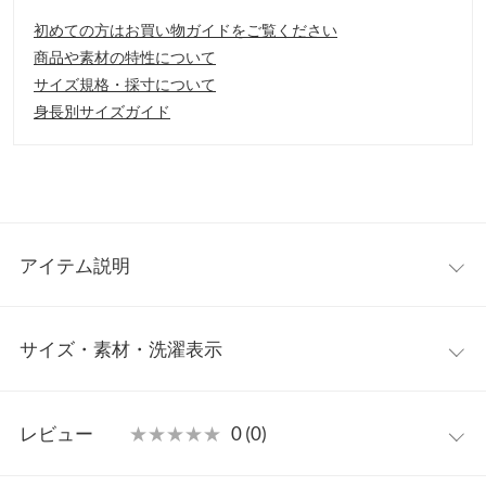
初めての方はお買い物ガイドをご覧ください
商品や素材の特性について
サイズ規格・採寸について
身長別サイズガイド
アイテム説明
ボックスタックを施したロングスカート。歩く度に広がるタック
サイズ・素材・洗濯表示
デザインが表情のあるデザインです。広がりすぎないスッキリと
したシルエットで大人っぽい印象に。
【素材・サイズ感】
ワンサイズ
しっかりとしたハリ感のある素材。ウエストバックゴムで着心地
レビュー
★★★★★
★★★★★
0 (0)
もらくちんです。フロントウエストはトップスインしやすいフラ
ウエスト幅
33〜46
ットなデザイン。