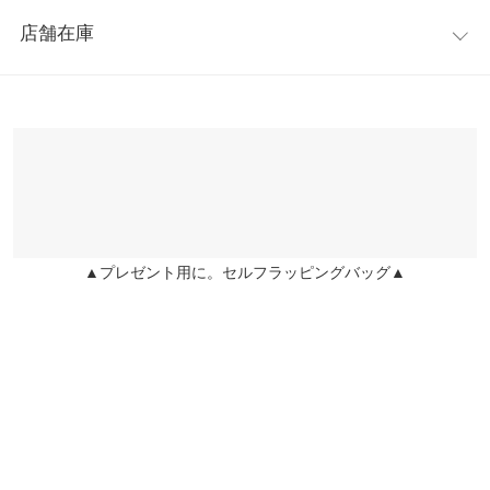
レビュー：0件
※キャンセル/変更不可
裾幅
98
店舗在庫
more
レビューを書く
総丈
80
※表示されている情報は、8/08 02:28 時点のものになります。
投稿でポイントプレゼント
身長別サイズガイド
サイズ規格・採寸について
※在庫ありの表示でも売り切れ等の場合がございますので、詳し
くはご利用店舗にお問い合わせください。
※生産時期の違いによる色や素材に関して、多少の個体差が生じ
ている場合がございます。予めご了承ください。
兵庫県
三宮店
店舗在庫
※上記寸法は、生産時に指示した寸法に従い掲載しております。
生産時期の違いによる製造時の個体差が多少生じている場合がご
▲プレゼント用に。セルフラッピングバッグ▲
ざいます。また、商品についたメーカータグの数値とは異なる場
姫路店
店舗在庫
合がございます。予めご了承ください。
素材
綿100%
商品詳細