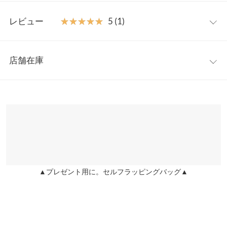
【素材・サイズ感】
ワンサイズ
ほんのりと光沢感のある素材。バックゴムでストレスフリーな穿
レビュー
★★★★★
★★★★★
5 (1)
き心地。
【A】総丈
90
※キャンセル/変更不可
レビュー：1件
【A】ウエスト幅
31〜46
店舗在庫
★★★★★
★★★★★
5
【A】ヒップ幅
53
カラー：キャメル
購入日：2020/08/04
※表示されている情報は、8/07 18:10 時点のものになります。
※在庫ありの表示でも売り切れ等の場合がございますので、詳し
【A】裾幅
128
ライブのみーちゃんのコーデが可愛くてコンパクトリブTと一緒
くはご利用店舗にお問い合わせください。
に購入。148cmでフラットサンダルでいけました。軽い素材なの
【B】総丈
45
で長めが好きな低身長さん大丈夫だと思います。素敵な高見え柄
兵庫県
三宮店
です。お尻大きい下半身太い私でも細見えします 。あと歩いたと
身長別サイズガイド
サイズ規格・採寸について
店舗在庫
きの裾の動きが綺麗！ 今年の夏は暑くなりそうだからこういうさ
らっと着れておしゃれ見えするのは良いですね♪
【A】本体【B】裏地
▲プレゼント用に。セルフラッピングバッグ▲
姫路店
店舗在庫
かおりん |
身長：
146cm
~
150cm
| 体重：
41kg
~
45kg
| 足のサイズ：
23.0cm
※生産時期の違いによる色や素材に関して、多少の個体差が生じ
~
23.5cm
ている場合がございます。予めご了承ください。
※上記寸法は、生産時に指示した寸法に従い掲載しております。