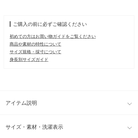
ご購入の前に必ずご確認ください
初めての方はお買い物ガイドをご覧ください
商品や素材の特性について
サイズ規格・採寸について
身長別サイズガイド
アイテム説明
シックな花柄がコーディネートのポイントに。ほど良い甘さとト
サイズ・素材・洗濯表示
レンド感をMIXした大人のカジュアルスタイルにマッチ。スッキ
リとしながらも裾に向かって広がるラインが上品な印象。