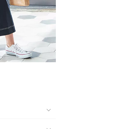
エストデザインと縦に入った
きりとしたAラインシルエット