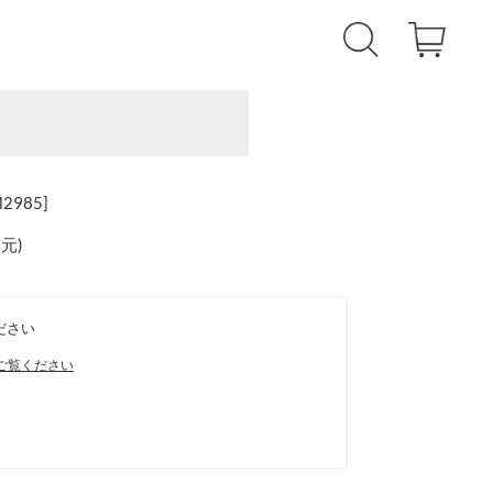
985]
還元
)
ださい
ご覧ください