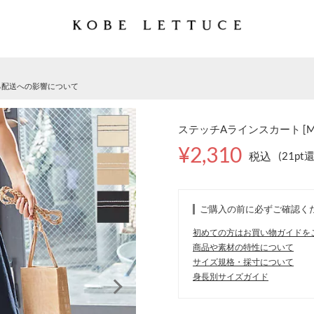
る配送への影響について
ステッチAラインスカート [M2
¥2,310
税込
(21pt
ご購入の前に必ずご確認く
初めての方はお買い物ガイドを
商品や素材の特性について
サイズ規格・採寸について
身長別サイズガイド