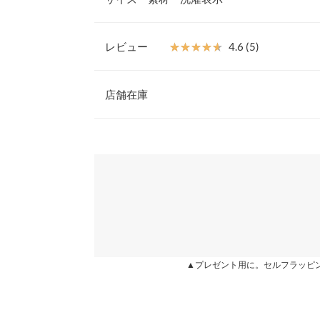
が大人っぽいアイテムです。
【素材・サイズ感】
ハリ感のあるしっかりとしたチノ素材が綺麗なAラ
レビュー
★★★★★
★★★★★
4.6 (5)
とバックゴムで着脱もらくちんです。シンプルなト
ウエスト幅
れたコーデが完成します。
レビュー：5件
※キャンセル/変更不可
店舗在庫
ヒップ幅
裾幅
★★★★★
★★★★★
5
※表示されている情報は、8/08 14:18 時点のものになりま
カラー：アイボリー
※在庫ありの表示でも売り切れ等の場合がございますので
購入日：2020/09/09
わせください。
総丈
形がとても綺麗です。 ウエストが細くとても細見
身長別サイズガ
す。ラインがすごくかわいい！！
兵庫県
三宮店
※生産時期の違いによる色や素材に関して、多少の個体
miiiii |
す。予めご了承ください。
※上記寸法は、生産時に指示した寸法に従い掲載してお
姫路店
造時の個体差が多少生じている場合がございます。また
★★★★★
★★★★★
5
▲プレゼント用に。セルフラッピ
値とは異なる場合がございます。予めご了承ください。
カラー：ブラック
購入日：2020/07/21
LIVEで見ていた時は厚手の生地かと思いましたが