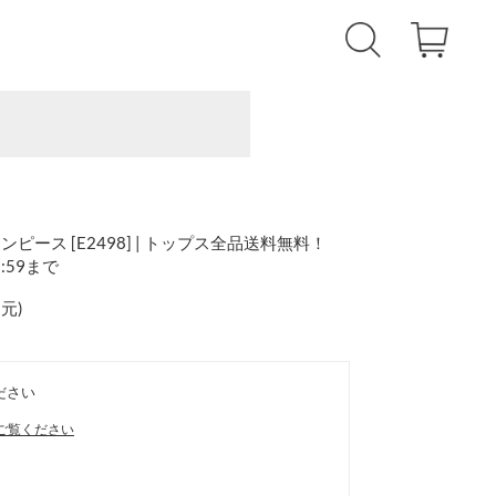
ース [E2498] | トップス全品送料無料！
1:59まで
還元
)
ださい
ご覧ください