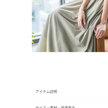
アイテム説明
ガーゼ素材のナチュラルロングワンピース。ほんの
まで着まわせる1着。
サイズ・素材・洗濯表示