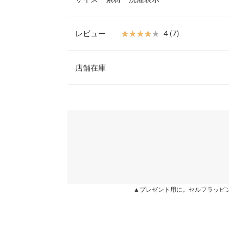
【素材・サイズ感】
上身頃はドルマン&カシュクールのゆったり仕様。
はだける心配もいりません。ウエストは柔らかいゴ
レビュー
★★★★★
★★★★★
4 (7)
です。
【A】着丈
※キャンセル/変更不可
レビュー：7件
店舗在庫
【A】身幅
【A】襟開き幅
★★★★★
★★★★★
5
※表示されている情報は、8/09 22:10 時点のものになりま
カラー：モカグレー
※在庫ありの表示でも売り切れ等の場合がございますので
購入日：2020/07/26
わせください。
【A】ウエスト幅
着てみたら、すごいかわいいです☆畳シワ目立ちま
【A】裾幅
方向けではないと思います。
兵庫県
三宮店
【A】裄丈
lettuce3031 |
身長：
161cm
~
165cm
| 体重：
51kg
~
55
【A】袖口幅
姫路店
★★★★★
★★★★★
5
▲プレゼント用に。セルフラッピ
【B】着丈
カラー：パープル
購入日：2020/07/30
身長別サイズガ
すっごく形が綺麗で可愛いです！素材も涼しげで、