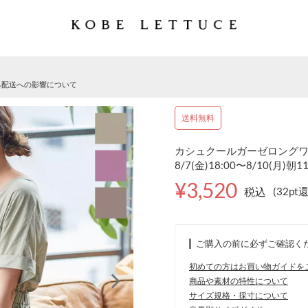
る配送への影響について
送料無料
カシュクールガーゼロングワンピ
8/7(金)18:00〜8/10(月)朝1
¥3,520
税込
(32pt
ご購入の前に必ずご確認く
初めての方はお買い物ガイドを
商品や素材の特性について
サイズ規格・採寸について