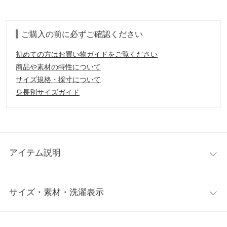
ご購入の前に必ずご確認ください
初めての方はお買い物ガイドをご覧ください
商品や素材の特性について
サイズ規格・採寸について
身長別サイズガイド
アイテム説明
ランダムなリブでスッキリと着こなせるカットソートップス。メ
サイズ・素材・洗濯表示
ロウパイピングがシンプルになりすぎず、アクセントになったデ
ザインです。デコルテ周りをきれいに魅せてくれるボートネック
が女性らしさ漂うアイテム。
ワンサイズ