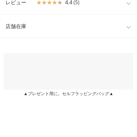
【素材・サイズ感】
レビュー
★★★★★
★★★★★
4.4 (5)
柔らかく肌触りの良いリブカットソー素材。スッキリとしたシル
着丈
57
エットでインでもアウトでも着こなしやすいのも嬉しいポイン
レビュー：5件
ト。五分袖丈で二の腕周りもカバーします。
身幅
43
店舗在庫
※キャンセル/変更不可
★★★★★
★★★★★
5
肩幅
37
カラー：ブラック
購入日：2024/03/14
※表示されている情報は、8/09 00:49 時点のものになります。
※在庫ありの表示でも売り切れ等の場合がございますので、詳し
裾幅
44.5
カラー形ともに可愛いです。
くはご利用店舗にお問い合わせください。
ｓｒｈ |
身長：
151cm
~
155cm
| 体重：
46kg
~
50kg
| 足のサイズ：
24.0cm
~
袖丈
29.5
24.5cm
兵庫県
三宮店
袖幅
14
店舗在庫
★★★★★
★★★★★
5
袖口幅
11.5
カラー：ブラック
購入日：2024/03/14
▲プレゼント用に。セルフラッピングバッグ▲
姫路店
店舗在庫
314円というびっくり価格！ 楽しい企画をありがとうございまし
身長別サイズガイド
サイズ規格・採寸について
た！ お品物もこの夏活躍しそうです。
※生産時期の違いによる色や素材に関して、多少の個体差が生じ
lettuce! |
身長：
161cm
~
165cm
| 体重：
51kg
~
55kg
| 足のサイズ：
~
ている場合がございます。予めご了承ください。
※上記寸法は、生産時に指示した寸法に従い掲載しております。
★★★★★
★★★★★
5