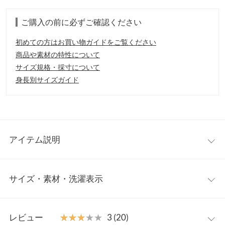
ご購入の前に必ずご確認ください
初めての方はお買い物ガイドをご覧ください
商品や素材の特性について
サイズ規格・採寸について
身長別サイズガイド
アイテム説明
夏らしい、リネンライクなコットン素材を使用したオーバーサイ
サイズ・素材・洗濯表示
ズワンピース。前後のVネックで抜け感たっぷり。ビッグシルエ
ットでリラクシーな雰囲気なので、おうち時間にはもちろん、ワ
ンマイルウェア・リゾートシーンなど幅広く活躍してくれそう。
ワンサイズ
【素材・サイズ感】
レビュー
★★★★★
★★★★★
3 (20)