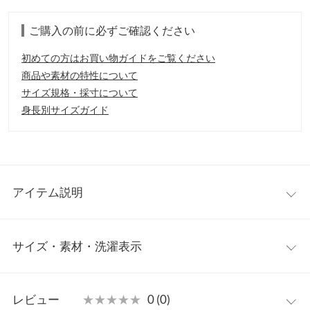
ご購入の前に必ずご確認ください
初めての方はお買い物ガイドをご覧ください
商品や素材の特性について
サイズ規格・採寸について
身長別サイズガイド
アイテム説明
楊柳素材のナチュラルな雰囲気のロングガウン。さらっと羽織れ
サイズ・素材・洗濯表示
て着回し力抜群の一枚です。冷房対策など夏まで使える優秀アイ
テム。
【素材・サイズ感】
ワンサイズ
ほのかな透け感は軽やかで涼し気な雰囲気を演出します。さっと
レビュー
★★★★★
★★★★★
0 (0)