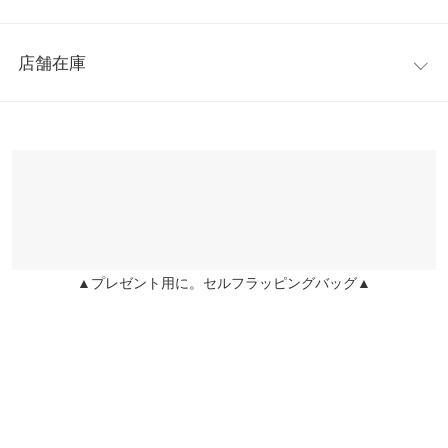
羽織るだけでスタイルアップが叶います。カジュアルからきれい
着丈
117
めまで、一枚持っていると重宝すること間違いなしです。
レビュー：0件
※キャンセル/変更不可
身幅
55
店舗在庫
more
レビューを書く
肩幅
42
※表示されている情報は、8/09 17:41 時点のものになります。
投稿でポイントプレゼント
※在庫ありの表示でも売り切れ等の場合がございますので、詳し
袖丈
48
くはご利用店舗にお問い合わせください。
袖幅
23
兵庫県
三宮店
袖口幅
11
店舗在庫
身長別サイズガイド
サイズ規格・採寸について
▲プレゼント用に。セルフラッピングバッグ▲
姫路店
店舗在庫
※生産時期の違いによる色や素材に関して、多少の個体差が生じ
ている場合がございます。予めご了承ください。
※上記寸法は、生産時に指示した寸法に従い掲載しております。
生産時期の違いによる製造時の個体差が多少生じている場合がご
ざいます。また、商品についたメーカータグの数値とは異なる場
合がございます。予めご了承ください。