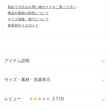
初めての方はお買い物ガイドをご覧ください
商品や素材の特性について
サイズ規格・採寸について
身長別サイズガイド
アイテム説明
大人にぴったりなマキシ丈のジャンスカの登場。深くあいたVネ
サイズ・素材・洗濯表示
ックがすっきりとした印象を与えてくれます。トレンドも取り入
れつつ、シンプルで飽きの来ないデザインに仕上げています。
【素材・サイズ感】
ワンサイズ
ほどよくハリのある綿素材。たっぷり生地を使ったフレアシルエ
レビュー
★★★★★
★★★★★
2.7 (3)
ットで、ウエストラインをさりげなくカバーしてくれます。イン
着丈
122
ナーでスタイリングを楽しむと◎。