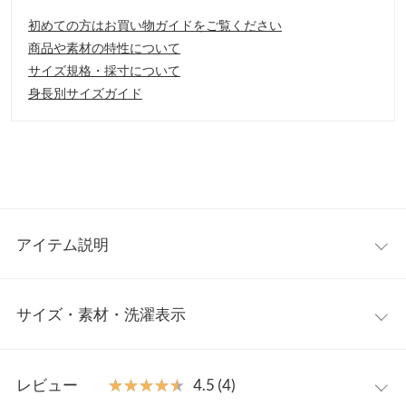
初めての方はお買い物ガイドをご覧ください
商品や素材の特性について
サイズ規格・採寸について
身長別サイズガイド
アイテム説明
ふんわりとエアリーに揺れるロングスカート。レーヨンの上品な
サイズ・素材・洗濯表示
落ち感が女性らしさをぐっと引き上げます。ほのかに透ける素材
感でこなれ感漂うアイテムです。
【素材・サイズ感】
ワンサイズ
表面感のあるスラブ糸を使用し、肌触りの良いガーゼ生地で仕立
レビュー
★★★★★
★★★★★
4.5 (4)
てました。バックウエストゴム仕様で着心地もらくちん。大人の