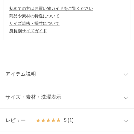
初めての方はお買い物ガイドをご覧ください
商品や素材の特性について
サイズ規格・採寸について
身長別サイズガイド
アイテム説明
程よい高さのチャンキーヒールと足首のくびれ形状でシルエット
サイズ・素材・洗濯表示
のきれいなロングブーツです。つま先も尖りすぎない形で大人っ
ぽく履いていただける1足。内側ジップで着脱ラクチン。伸びの
ある素材で動きやすさもあります。
S
M
L
LL
【素材・サイズ感】
レビュー
★★★★★
★★★★★
5 (1)
S〜LLの4サイズ。ベーシックなカラー展開
筒丈
38
39
40
41
【スタイリング】