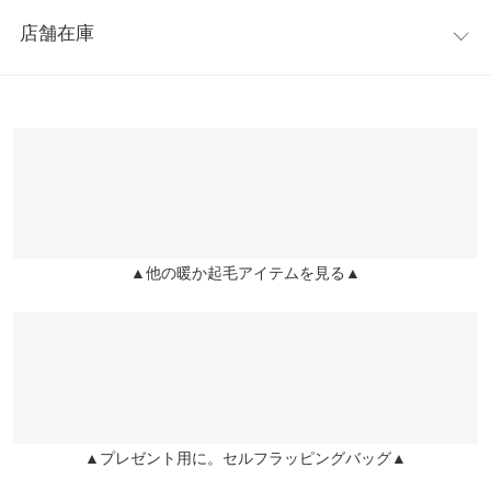
レビュー：2件
大人のコーデを楽しめるアイテムです。
着丈（後）
71
店舗在庫
◆MODEL(166cm:左チェック柄グレー/右チェリーピンク着)
★★★★★
★★★★★
5
ウエスト幅
34
※キャンセル/変更不可
カラー：チェリーピンク
購入日：2020/09/05
※表示されている情報は、8/07 08:17 時点のものになります。
【サイズ】
※在庫ありの表示でも売り切れ等の場合がございますので、詳し
ヒップ幅
48
かわいらしいデザインなのに小さいので少しダイエットしたいと
ワンサイズ(M)
くはご利用店舗にお問い合わせください。
考えています。
【実寸(cm)約】
裾幅
105
●総丈…(前) 50 (後) 71
RIEさん |
身長：
~
| 体重：
~
| 足のサイズ：
~
兵庫県
三宮店
身長別サイズガイド
サイズ規格・採寸について
●ウエスト幅…34
店舗在庫
★★★★★
★★★★★
2
●ヒップ幅…48
※生産時期の違いによる色や素材に関して、多少の個体差が生じ
●裾幅…105
▲他の暖か起毛アイテムを見る▲
カラー：ベージュ
購入日：2018/01/25
姫路店
ている場合がございます。予めご了承ください。
店舗在庫
【素材】
ベージュを購入 やはり裏起毛付だからなのか、モデルさんほどシ
※上記寸法は、生産時に指示した寸法に従い掲載しております。
(無地)ポリエステル80% 毛20% (チェック)ポリエステル100%
ュッとはならず、すごく下半身モコモコしています。でも暖かさ
生産時期の違いによる製造時の個体差が多少生じている場合がご
※【伸縮】なし/【淡色透け】なし/【濃色透け】なし /【裏地】無
はあります
ざいます。また、商品についたメーカータグの数値とは異なる場
地のみ裏起毛あり
合がございます。予めご了承ください。
lettuce201710301329371 |
身長：
~
| 体重：
~
| 足のサイズ：
~
▲プレゼント用に。セルフラッピングバッグ▲
more
レビューを書く