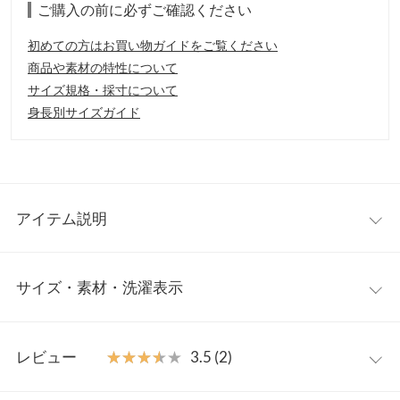
ご購入の前に必ずご確認ください
初めての方はお買い物ガイドをご覧ください
商品や素材の特性について
サイズ規格・採寸について
身長別サイズガイド
アイテム説明
ラップデザインに裾のフリルがコーディネートに華やかさをプラ
サイズ・素材・洗濯表示
ス。ウエストリボンとフリルヘムが大人可愛い印象に。
【素材・サイズ感】
無地は毛足のある裏起毛で寒い時期にも暖かく履けます。チェッ
ワンサイズ
クもほんのり起毛したフェイクウール素材。
レビュー
★★★★★
★★★★★
3.5 (2)
【スタイリング】
着丈（前）
50
ゆるやかなマーメイドラインでエレガントな雰囲気。落ち着いた