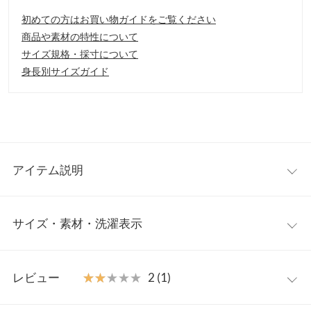
初めての方はお買い物ガイドをご覧ください
商品や素材の特性について
サイズ規格・採寸について
身長別サイズガイド
アイテム説明
大きめなパールがポイントのフラットパンプス。脚が綺麗に見え
サイズ・素材・洗濯表示
るようポインテッドトゥの形と甲のカッティングにもこだわりま
した。
【素材・サイズ感】
S
M
L
LL
S～LLの4サイズ展開。定番のスエード3色とフェミニンなレース2
レビュー
★★★★★
★★★★★
2 (1)
色の5色展開。ヒールがフラットで歩きやすいのでデイリー使い
筒丈
6.3
6.4
6.5
6.6
にもピッタリ。